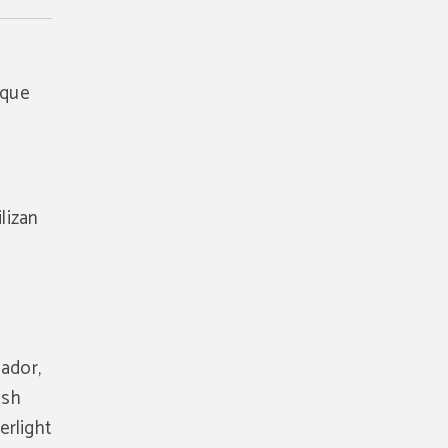
 que
lizan
ador,
ash
erlight