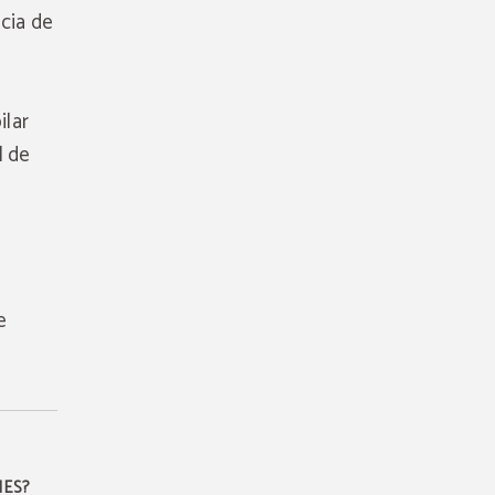
ncia de
ilar
l de
e
IES?