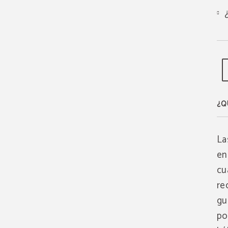
¿Q
La
en
cu
re
gu
po