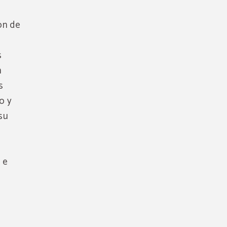
ón de
s
n
s
o y
su
 e