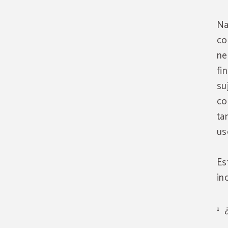
Na
co
ne
fi
su
co
ta
us
Es
in