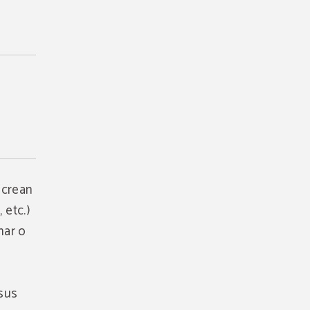
 crean
 etc.)
nar o
 sus