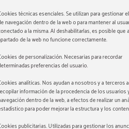
reservar directamente en nuestra web.
30/09/2025.
Cookies técnicas esenciales. Se utilizan para gestionar el
RESERVAR
RESERVAR
de navegación dentro de la web o para mantener al usua
conectado a la misma. Al deshabilitarlas, es posible que 
apartado de la web no funcione correctamente.
Cookies de personalización. Necesarias para recordar
determinadas preferencias del usuario.
Cookies analíticas. Nos ayudan a nosotros y a terceros a
recopilar información de la procedencia de los usuarios 
navegación dentro de la web, a efectos de realizar un aná
estadístico para poder mejorar la estructura y los conten
Cookies publicitarias. Utilizadas para gestionar los anun