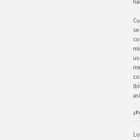
há
Cu
se
co
mi
us
me
co
(b
as
¿P
Lo