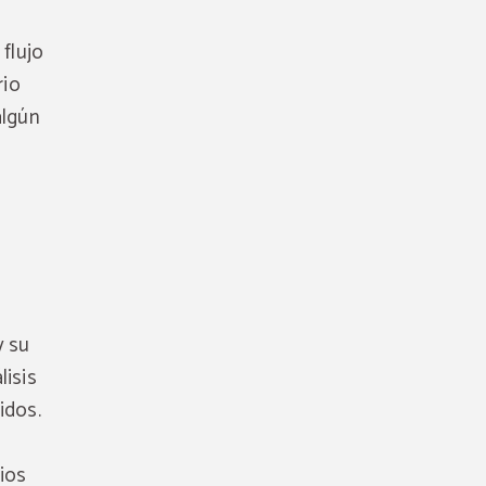
 flujo
rio
algún
y su
lisis
idos.
cios