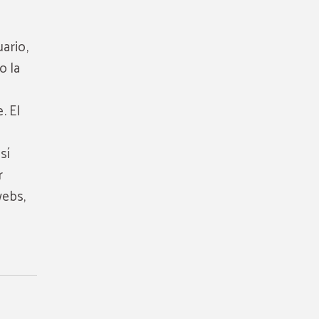
ario,
o la
. El
sí
r
webs,
el
por