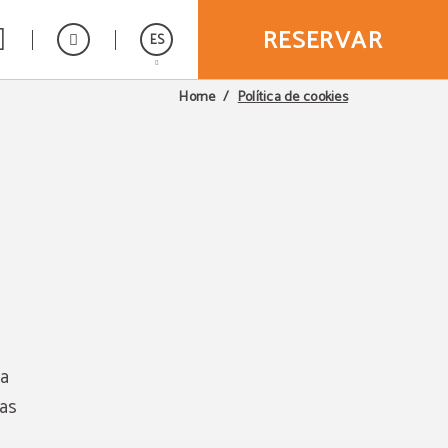
RESERVAR
ES
Política de cookies
Home
English
a
 a
ras