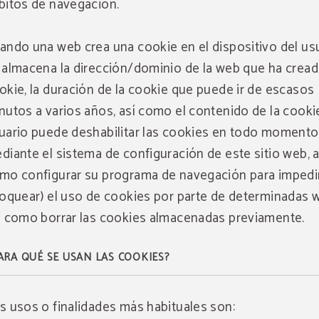
bitos de navegación.
ando una web crea una cookie en el dispositivo del usu
 almacena la dirección/dominio de la web que ha cread
okie, la duración de la cookie que puede ir de escasos
nutos a varios años, así como el contenido de la cookie
uario puede deshabilitar las cookies en todo momento
diante el sistema de configuración de este sitio web, a
mo configurar su programa de navegación para impedi
loquear) el uso de cookies por parte de determinadas 
í como borrar las cookies almacenadas previamente.
ARA QUÉ SE USAN LAS COOKIES?
Apertura piscina
Promoción
s usos o finalidades más habituales son:
Disfruta de un
Disfruta de nuestra piscina desde el 13/06/2025 hasta 
8 % de descuento
sobre la tarifa oficial 