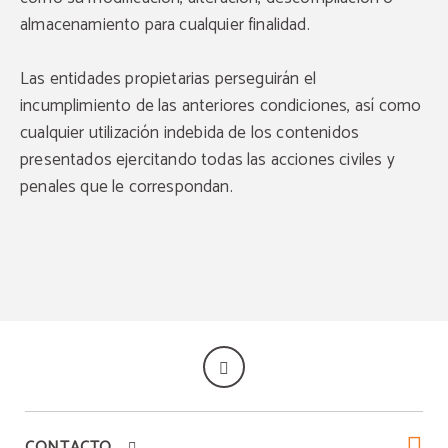
almacenamiento para cualquier finalidad.
Apertura piscina
Promoción
Disfruta de nuestra piscina desde el 13/06/2025
Disfruta de un
8 % de descuento
sobre la tarifa
Las entidades propietarias perseguirán el
oficial por reservar directamente en nuestra web.
hasta el 30/09/2025.
incumplimiento de las anteriores condiciones, así como
RESERVAR
RESERVAR
cualquier utilización indebida de los contenidos
presentados ejercitando todas las acciones civiles y
penales que le correspondan.
CONTACTO